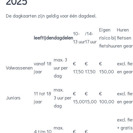
2025
De dagkaarten zijn geldig voor één dagdeel.
Eigen
Huren
10-
/14-
leeftijden
dagdelen
risico bij
fietsen
13 uur
17 uur
fietshuur
en gea
max. 3
vanaf 18
€
€
€
excl. fie
Volwassenen
uur per
jaar
17,50
17,50
150,00
en gear
dag
max.
11 tot 18
€
€
€
excl. fie
Juniors
3 uur per
jaar
15,00
15,00
100,00
en gear
dag
excl. fie
max.
+ gratis
4 t/m 10
€
€