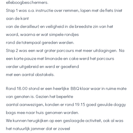
elleboogbeschermers.
Stap 1 was o.a. instructie over remmen, lopen met de fiets (niet
aan de kant
van de derailleur) en veiligheid in de breedste zin van het
woord, waarna er wat simpele rondjes
rond de totempaal gereden werden.
Stap 2 was een wat groter parcours met meer uitdagingen. Na
een korte pauze met limonade en cake werd het parcours
verder uitgebreid en werd er geoefend
met een aantal obstakels.
Rond 18.00 stond er een heerlijke BBQ klaar waar in ruime mate
van genoten is. Gezien het beperkte
aantal aanwezigen, konden er rond 19.15 goed gevulde doggy
bags mee naar huis genomen worden.
We kunnen terugkijken op een geslaagde activiteit, ook al was
het natuurlijk jammer dat er zoveel