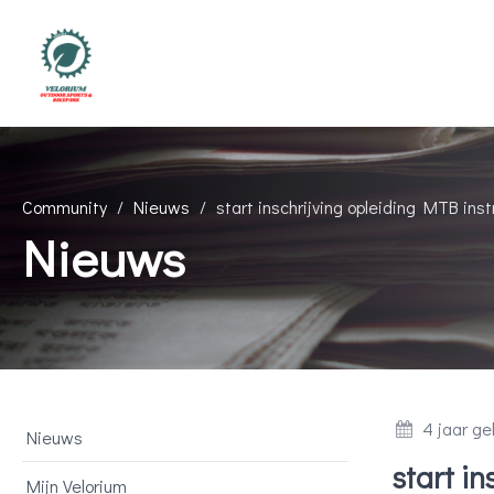
Community
Nieuws
start inschrijving opleiding MTB ins
Nieuws
4 jaar ge
Nieuws
start i
Mijn Velorium