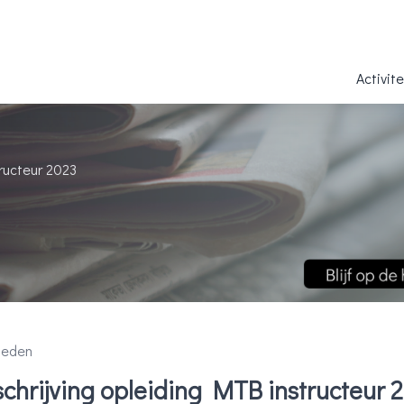
Activit
tructeur 2023
leden
nschrijving opleiding MTB instructeur 