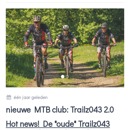
één jaar geleden
nieuwe MTB club: Trailz043 2.0
Hot news! De "oude" Trailz043